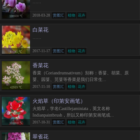
……
2018-03-28
赏图汇
植物
花卉
100000 ℃
白菜花
……
2017-11-17
赏图汇
植物
花卉
69745 ℃
香菜花
香菜（Coriandrumsativum）别称：香荽、胡菜、原
荽、园荽、芫荽等香菜是我们日常生...
2017-11-10
赏图汇
植物
花卉
42919 ℃
火焰草（印第安画笔）
火焰草，学名Castillejaminiata，英文名称
Indianpaintbrush，所以又称印第安画笔或...
2017-10-31
赏图汇
植物
花卉
100000 ℃
翠雀花