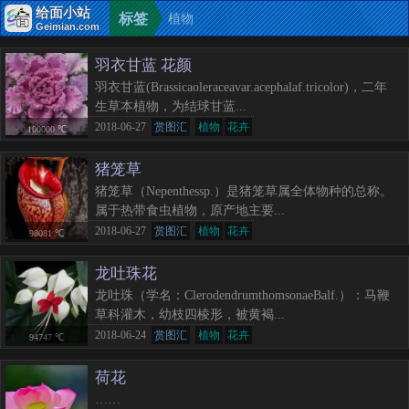
给面小站
标签
植物
Geimian.com
：
羽衣甘蓝 花颜
羽衣甘蓝(Brassicaoleraceavar.acephalaf.tricolor)，二年
生草本植物，为结球甘蓝...
2018-06-27
赏图汇
植物
花卉
100000 ℃
猪笼草
猪笼草（Nepenthessp.）是猪笼草属全体物种的总称。
属于热带食虫植物，原产地主要...
2018-06-27
赏图汇
植物
花卉
98081 ℃
龙吐珠花
龙吐珠（学名：ClerodendrumthomsonaeBalf.）：马鞭
草科灌木，幼枝四棱形，被黄褐...
2018-06-24
赏图汇
植物
花卉
94747 ℃
荷花
……