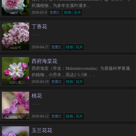
药属植物，为多年生落叶灌木...
2018-05-9
赏图汇
植物
花卉
100000 ℃
丁香花
……
2018-04-27
赏图汇
植物
花卉
44020 ℃
西府海棠花
西府海棠（学名：Malusmicromalus）为蔷薇科苹果属
的植物，小乔木，高达2.5-5米，...
2018-04-19
赏图汇
植物
花卉
61322 ℃
桃花
……
2018-04-12
赏图汇
植物
花卉
91600 ℃
玉兰花花