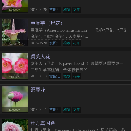
2018-06-20
赏图汇
植物
花卉
100000 ℃
巨魔芋（尸花）
巨魔芋（Amorphophallustitanum），又称“尸花、“尸臭
魔芋”、“泰坦魔芋”，天南星科...
2018-06-20
赏图汇
植物
花卉
60368 ℃
虞美人花
虞美人（学名：PapaverrhoeasL.）属罂粟科罂粟属一、
二年生草本植物，全体被伸展的...
2018-06-13
赏图汇
植物
花卉
71325 ℃
罂粟花
……
2018-06-11
赏图汇
植物
花卉
100000 ℃
牡丹真国色
牡丹（学名：PaeoniasuffruticosaAndr.）是芍药科、芍