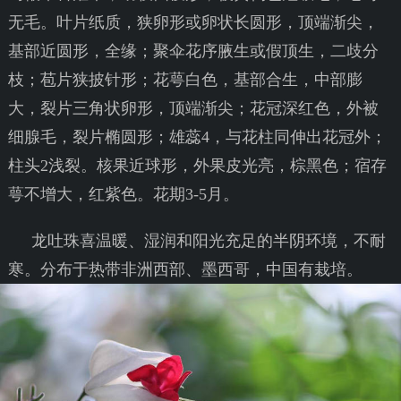
无毛。叶片纸质，狭卵形或卵状长圆形，顶端渐尖，
基部近圆形，全缘；聚伞花序腋生或假顶生，二歧分
枝；苞片狭披针形；花萼白色，基部合生，中部膨
大，裂片三角状卵形，顶端渐尖；花冠深红色，外被
细腺毛，裂片椭圆形；雄蕊4，与花柱同伸出花冠外；
柱头2浅裂。核果近球形，外果皮光亮，棕黑色；宿存
萼不增大，红紫色。花期3-5月。
龙吐珠喜温暖、湿润和阳光充足的半阴环境，不耐
寒。分布于热带非洲西部、墨西哥，中国有栽培。