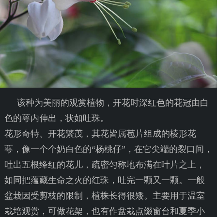
该种为美丽的观赏植物，开花时深红色的花冠由白
色的萼内伸出，状如吐珠。
花形奇特、开花繁茂，其花皆属苞片组成的棱形花
萼，像一个个奶白色的“杨桃仔”，在它尖端的裂口间，
吐出五根绛红的花儿，疏密匀称地布满在叶片之上，
如同把蕴藏生命之火的红珠，吐完一颗又一颗。一般
盆栽因受剪枝的限制，植株长得很矮。主要用于温室
栽培观赏，可做花架，也有作盆栽点缀窗台和夏季小