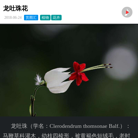
龙吐珠花
2018-06-24
赏图汇
植物
花卉
龙吐珠（学名：Clerodendrum thomsonae Balf.）：
马鞭草科灌木，幼枝四棱形，被黄褐色短绒毛，老时