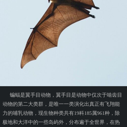
蝙蝠是翼手目动物，翼手目是动物中仅次于啮齿目
动物的第二大类群，是唯一一类演化出真正有飞翔能
力的哺乳动物，现生物种类共有19科185属961种，除
极地和大洋中的一些岛屿外，分布遍于全世界，在热