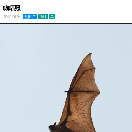
蝙蝠照
2018-06-24
赏图汇
有味
鸟