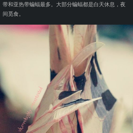
带和亚热带蝙蝠最多。大部分蝙蝠都是白天休息，夜
间觅食。