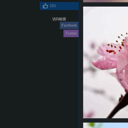
183
访问给面
Facebook
Twitter