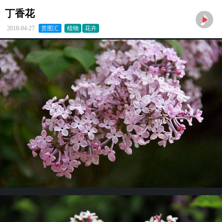
丁香花
2018-04-27
赏图汇
植物
花卉