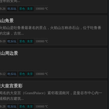
连带西安周...
9-26
吃乐玩
景色
美景
100000 ℃
焰山角景
火焰山是吐鲁番最著名的景点，火焰山古称赤石山，位于吐鲁番
的北缘，古丝...
9-19
吃乐玩
景色
美景
100000 ℃
连山周边景
9-12
吃乐玩
景色
美景
100000 ℃
国大皇宫景彩
闻名的大皇宫（GrandPalace）紧邻着湄南河，是曼谷市中心内一
规模的古建筑...
8-28
吃乐玩
景色
美景
100000 ℃