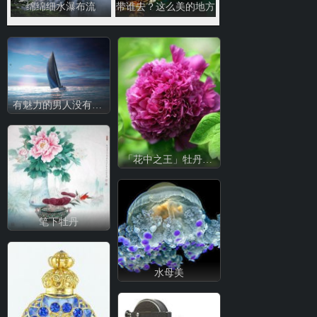
绵绵细水瀑布流
带谁去？这么美的地方
有魅力的男人没有年龄
「花中之王」牡丹的故事
笔下牡丹
水母美