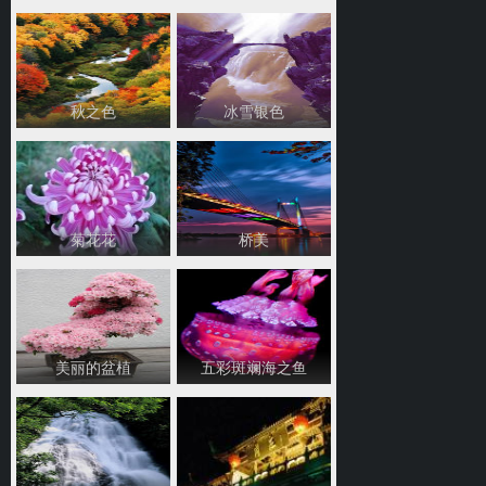
秋之色
冰雪银色
菊花花
桥美
美丽的盆植
五彩斑斓海之鱼