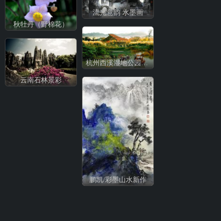
流光意韵 水墨画
秋牡丹（野棉花）
杭州西溪湿地公园角景
云南石林景彩
鹏凯/彩墨山水新作