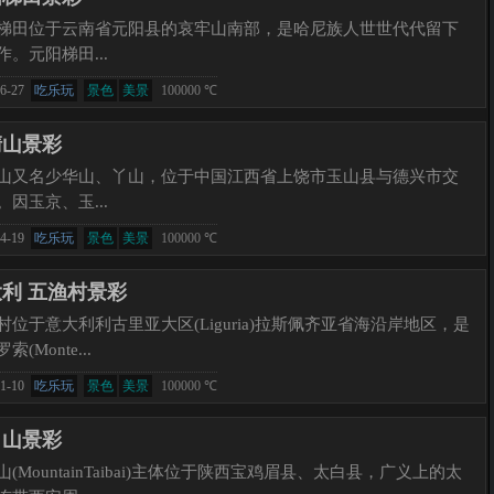
梯田位于云南省元阳县的哀牢山南部，是哈尼族人世世代代留下
作。元阳梯田...
6-27
吃乐玩
景色
美景
100000 ℃
清山景彩
山又名少华山、丫山，位于中国江西省上饶市玉山县与德兴市交
。因玉京、玉...
4-19
吃乐玩
景色
美景
100000 ℃
利 五渔村景彩
村位于意大利利古里亚大区(Liguria)拉斯佩齐亚省海沿岸地区，是
索(Monte...
1-10
吃乐玩
景色
美景
100000 ℃
白山景彩
山(MountainTaibai)主体位于陕西宝鸡眉县、太白县，广义上的太