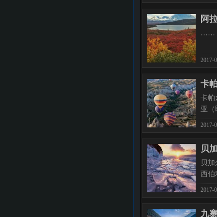
阿
……
2017-0
卡帕
卡帕
亚（
2017-0
贝
贝加尔
西伯
2017-0
九寨