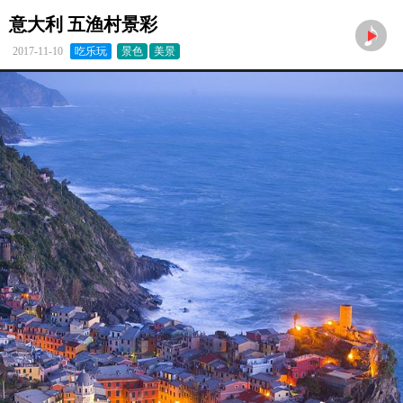
意大利 五渔村景彩
2017-11-10
吃乐玩
景色
美景