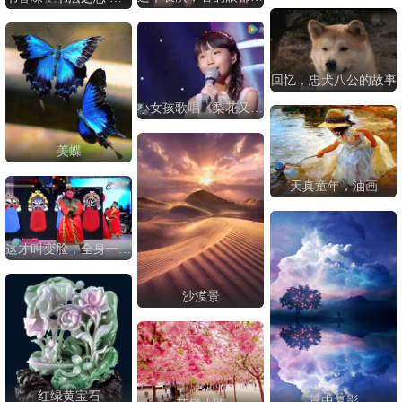
回忆，忠犬八公的故事
小女孩歌唱《梨花又开放》
美蝶
天真童年，油画
这才叫变脸，全身一块变
沙漠景
红绿黄宝石
景中复影