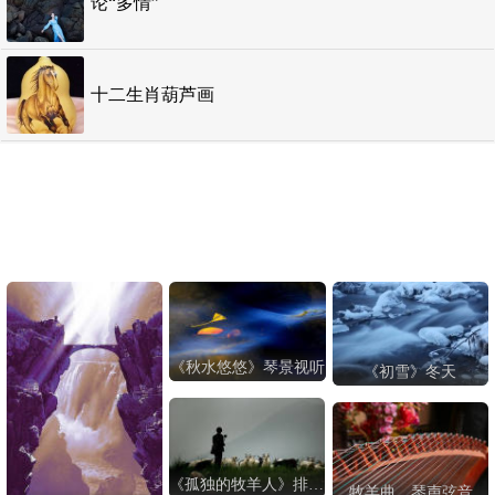
论“多情”
十二生肖葫芦画
《秋水悠悠》琴景视听
《初雪》冬天
《孤独的牧羊人》排箫视听
牧羊曲，琴声弦音