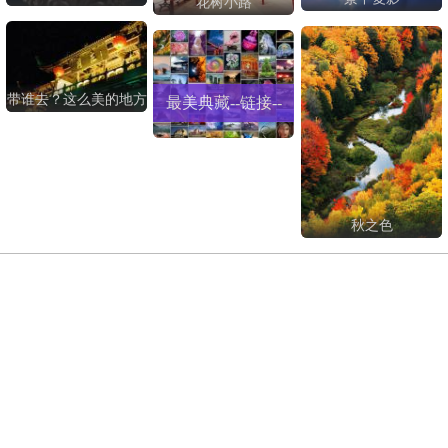
花树小路
带谁去？这么美的地方
最美典藏--链接--
秋之色