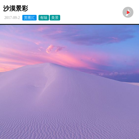
沙漠景彩
2017-09-2
赏图汇
有味
美景