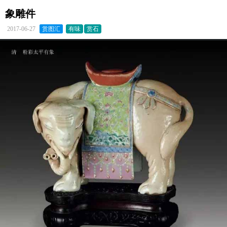
象雕件
2017-06-27
赏图汇
有味
赏石