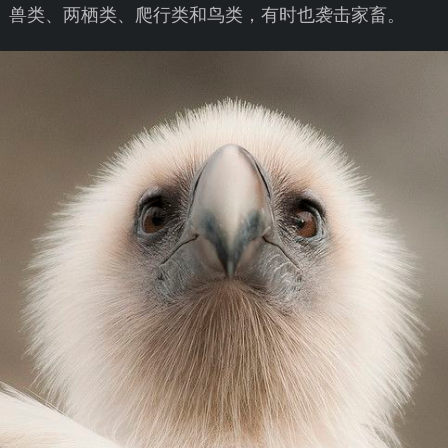
兽类、两栖类、爬行类和鸟类，有时也袭击家畜。