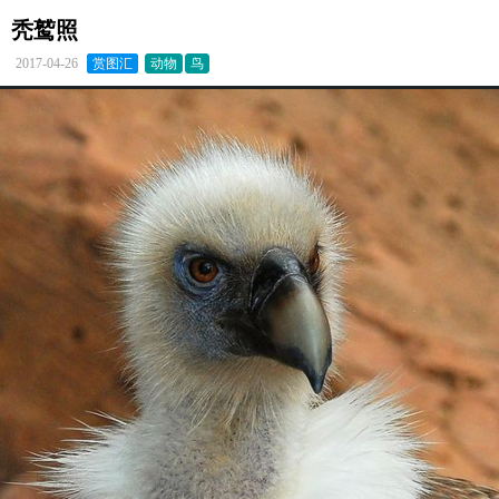
秃鹫照
2017-04-26
赏图汇
动物
鸟