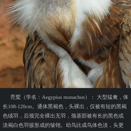
秃鹫（学名：Aegypius monachus）： 大型猛禽，体
长108-120cm。通体黑褐色，头裸出，仅被有短的黑褐
色绒羽，后颈完全裸出无羽，颈基部被有长的黑色或
淡褐白色羽簇形成的皱翎。幼鸟比成鸟体色淡，头更