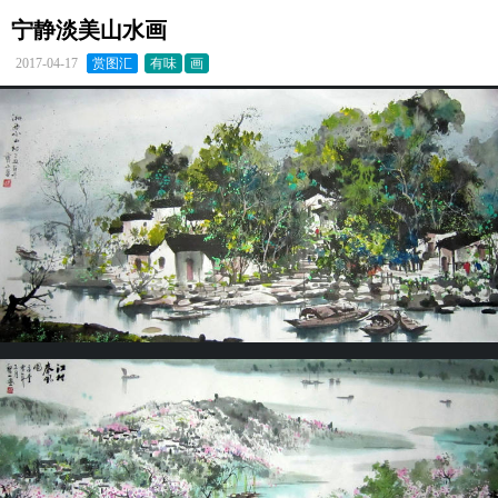
宁静淡美山水画
2017-04-17
赏图汇
有味
画