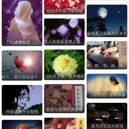
记住十句话一生舒坦
寂寞是人生最高的享受
女人的美丽是男人滋润出来的
冰雪银色
琴、棋、书、画、诗、酒、花、茶
《牡丹之歌》笛声视听
好人，是行走在这个世界永恒的慈悲
《琵琶语》古筝弹奏
孙膑与庞涓经典故事
中国古典十大智慧
茶与人生四大哲理