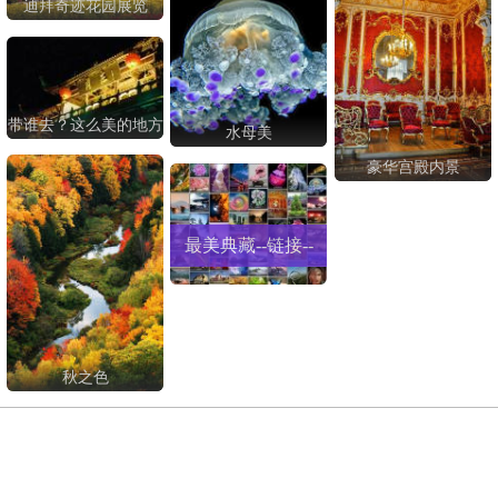
迪拜奇迹花园展览
带谁去？这么美的地方
水母美
豪华宫殿内景
最美典藏--链接--
秋之色