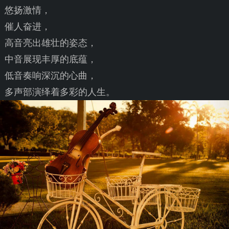
悠扬激情，
催人奋进，
高音亮出雄壮的姿态，
中音展现丰厚的底蕴，
低音奏响深沉的心曲，
多声部演绎着多彩的人生。