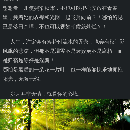
想想看，即使鬓染秋霜，不也可以把心安放在青春
里，拽着她的衣襟和光阴一起飞奔向前？！哪怕所见
已是落日余晖，不也可以视如朝霞般灿烂？！
人生，注定会有落花付流水的无奈，也会有秋叶随
风飘的悲凉，但那不是凋零不是衰败更不是腐朽，而
是归宿是静好是涅槃！
哪怕是最后的一朵花一片叶，也一样能够快乐地拥抱
阳光，无悔无怨。
岁月并非无情，就看你的心境。