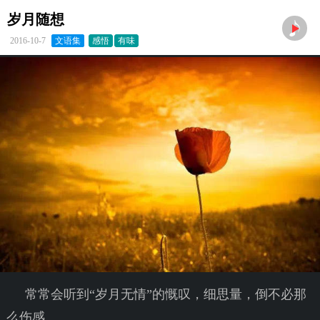
岁月随想
2016-10-7
文语集
感悟
有味
常常会听到“岁月无情”的慨叹，细思量，倒不必那
么伤感。