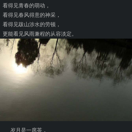
看得见青春的萌动，
看得见春风得意的神采，
看得见跋山涉水的劳顿，
更能看见风雨兼程的从容淡定。
岁月是一席茶，