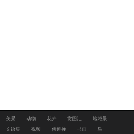
美景
动物
花卉
赏图汇
地域景
文语集
视频
佛道禅
书画
鸟