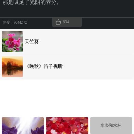
那是吸足了光阴的养分。
834
热度：90442 ℃
天竺葵
《晚秋》笛子视听
水壶和水杯