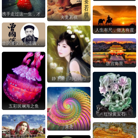
携手走过这一生，才是人生最美丽的风景
夫妻若棋
人生有尺，做人有度
曾国藩仅四句遗嘱，后代竟没出一个败家子
故宫角景
静下来，与心同行
五彩斑斓海之鱼
红绿黄宝石
美壳