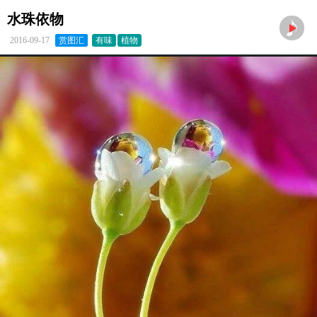
水珠依物
2016-09-17
赏图汇
有味
植物