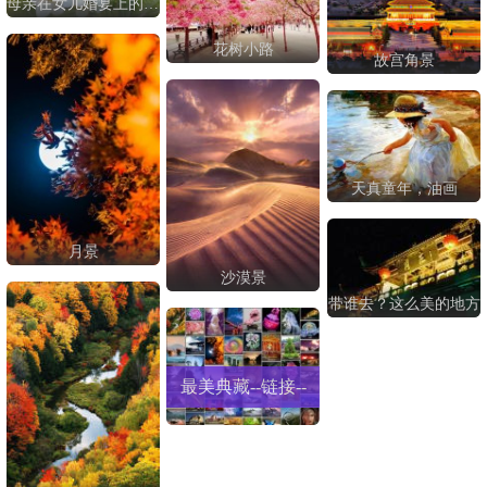
母亲在女儿婚宴上的讲话
花树小路
故宫角景
天真童年，油画
月景
沙漠景
带谁去？这么美的地方
最美典藏--链接--