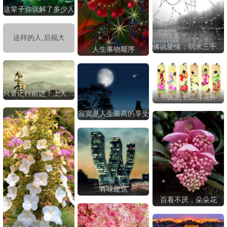
这辈子你误解了多少人
这样的人,后福大
佛说爱情：弱水三千，只取一瓢飲
人生事物顺序
只管正行前进！上天自由安排
中国的十二月花神
寂寞是人生最高的享受
有味建筑
百看不厌，朵朵花