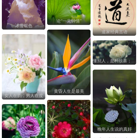
论“一见钟情”
冰雪银色
道家经典言语
懂别人，是种欣喜；被人懂，是种幸福
黄昏人生是最美
女人在韵，男人在度
晚年人生说的真好