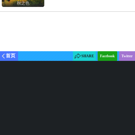
秋之色
首页
SHARE
Facebook
Twitter