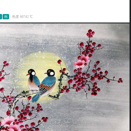
味
画
热度 60742 ℃