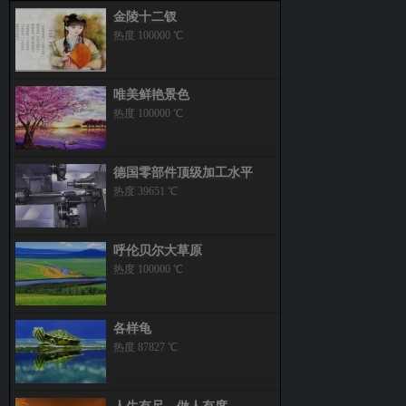
金陵十二钗
热度 100000 ℃
唯美鲜艳景色
热度 100000 ℃
德国零部件顶级加工水平
热度 39651 ℃
呼伦贝尔大草原
热度 100000 ℃
各样龟
热度 87827 ℃