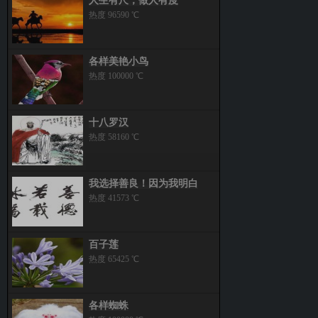
人生有尺，做人有度
热度 96590 ℃
各样美艳小鸟
热度 100000 ℃
十八罗汉
热度 58160 ℃
我选择善良！因为我明白
热度 41573 ℃
百子莲
热度 65425 ℃
各样蜘蛛