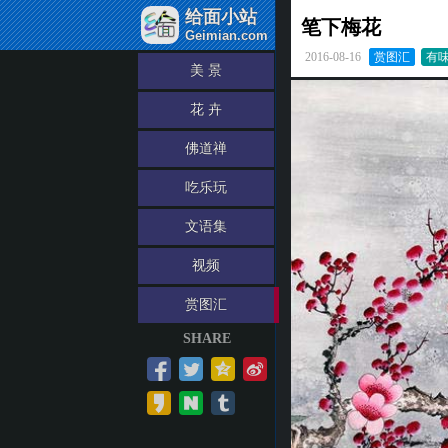
给面小站
笔下梅花
Geimian.com
2016-08-16
赏图汇
有
美 景
花 卉
佛道禅
吃乐玩
文语集
视频
赏图汇
SHARE