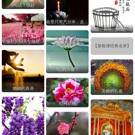
9句话？很好
命里只有八分米，走遍天下不满升
蝴蝶、青蛙、鳄鱼、二八等！效应现象法则
学最好的别人，做最好的自己
【菜根谭经典名录】
?心的力量！
婚姻的真谛
美丽的孔雀
牡丹花颜