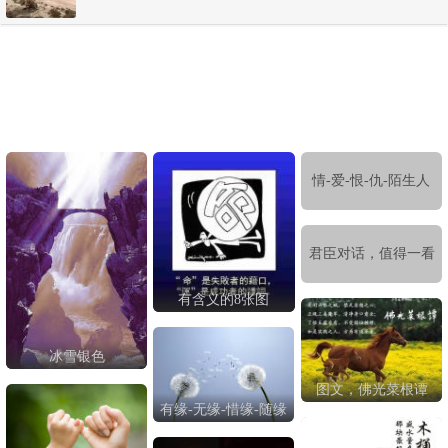
情-爱-恨-仇-陌生人
君臣对话，值得一看
有含义的8张图
冰雪银色
图文，佛光菜根谭
有缘-无缘-惜缘-随缘