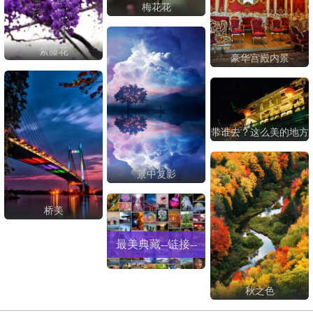
梅花花
紫藤花
豪华宫殿内景
带谁去？这么美的地方
景中复影
桥美
最美典藏--链接--
秋之色