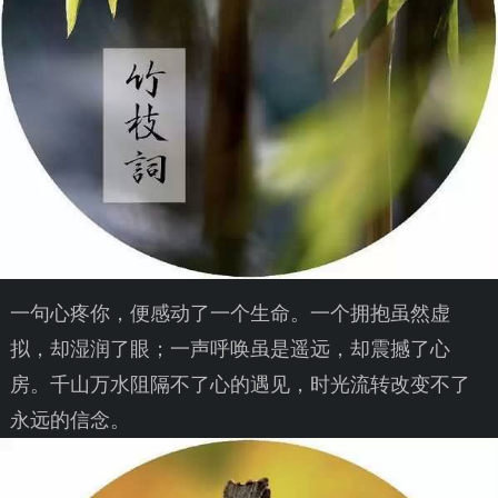
一句心疼你，便感动了一个生命。一个拥抱虽然虚
拟，却湿润了眼；一声呼唤虽是遥远，却震撼了心
房。千山万水阻隔不了心的遇见，时光流转改变不了
永远的信念。