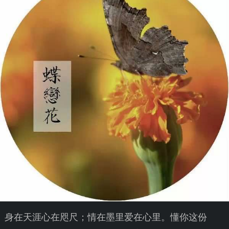
身在天涯心在咫尺；情在墨里爱在心里。懂你这份