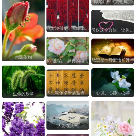
棕尾虹雉（九色鸟）
《大漠孤烟》天山山水画
司仪这个典故，让你懂得很多
水珠依物
绝望是一种醒悟和升华
和“谁”在一起真的很重要
人生就像柴米油盐酱醋茶
心境、心静、心净
生命的乐章
人贵在大气