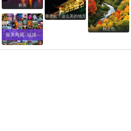
桥美
带谁去？这么美的地方
秋之色
最美典藏--链接--