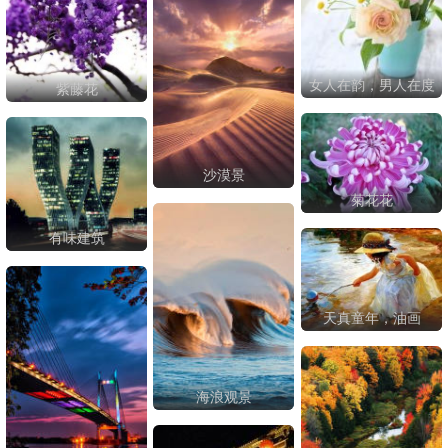
女人在韵，男人在度
紫藤花
沙漠景
菊花花
有味建筑
天真童年，油画
海浪观景