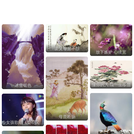
爱父母五不怨
放下嫉妒 心境宽
懂你的人 须一生珍惜
冰雪银色
母鹿断肠
小女孩歌唱《梨花又开放》