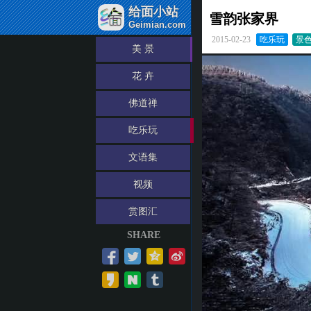
给面小站
雪韵张家界
Geimian.com
2015-02-23
吃乐玩
景
美 景
花 卉
佛道禅
吃乐玩
文语集
视频
赏图汇
SHARE