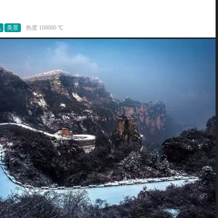
色
美景
热度 100000 ℃