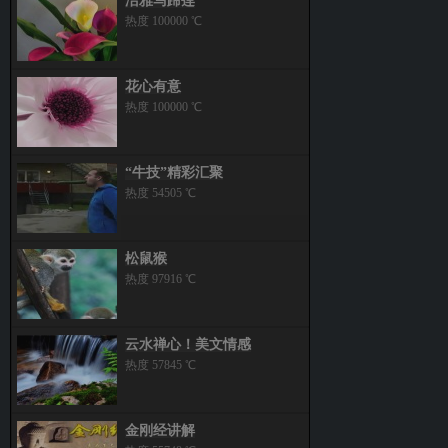
洁雅马蹄莲
热度 100000 ℃
花心有意
热度 100000 ℃
“牛技”精彩汇聚
热度 54505 ℃
松鼠猴
热度 97916 ℃
云水禅心！美文情感
热度 57845 ℃
金刚经讲解