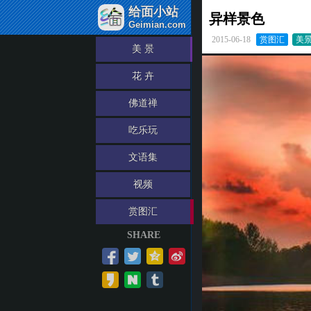
给面小站
异样景色
Geimian.com
2015-06-18
赏图汇
美
美 景
花 卉
佛道禅
吃乐玩
文语集
视频
赏图汇
SHARE