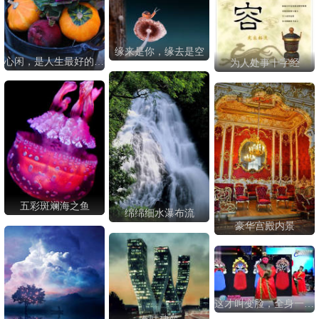
缘来是你，缘去是空
心闲，是人生最好的福气
为人处事十字经
五彩斑斓海之鱼
绵绵细水瀑布流
豪华宫殿内景
这才叫变脸，全身一块变