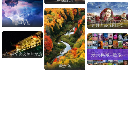
有味建筑
景中复影
迪拜奇迹花园展览
最美典藏--链接--
带谁去？这么美的地方
秋之色