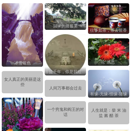
回家的路最美
往事如茶，茶去留香
论“感恩”
冰雪银色
菩提千年，你是我红尘中最美的缘
女人真正的美丽是这
些
人间万事都会过去
有缘-无缘-惜缘-随缘
一个穷鬼和阎王的对
人生就是：柴 米 油
话
盐 酱 醋 茶