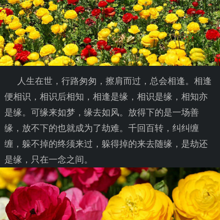
人生在世，行路匆匆，擦肩而过，总会相逢。相逢
便相识，相识后相知，相逢是缘，相识是缘，相知亦
是缘。可缘来如梦，缘去如风。放得下的是一场善
缘，放不下的也就成为了劫难。千回百转，纠纠缠
缠，躲不掉的终须来过，躲得掉的来去随缘，是劫还
是缘，只在一念之间。